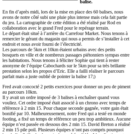
balise.
En fin d’après midi, lors de la mise en place des 60 balises, nous
avons de notre côté subi une pluie plus intense mais cela fait partie
du jeu. La cartographie de cette édition a été réalisé par Rod en
collaboration avec le grand Fred pour le repérage terrain.
Le départ était situé à l’arrière du Carrefour Market. Nous tenons à
remercier le gérant du magasin qui nous a permis de s’installer à cet
endroit et nous avoir fourni de l’électricité.
Les parcours de 5km et 10km étaient urbains avec des petits
bosquets en ville et de nombreux passages piétonniers sympas entre
les habitations. Nous tenons à féliciter Sophie qui tient à rester
anonyme de l’équipe Cabochards sur le 5km pour sa très brillante
prestation selon les propos d’Eric. Elle a failli réaliser le parcours
parfait mais a juste oublié de pointer la balise 17;)
Fred avait concocté 2 petits exercices pour donner un peu de piment
au parcours 10km.
Il y avait un ordre imposé de 3 balises à enchaîner quand vous
vouliez. Cet ordre imposé était associé à un chrono avec temps de
référence à 2 min 15. Pour chaque seconde gagnée, votre gain était
bonifié par 10. Malheureusement, notre Fred qui a testé en monde
footing, a fixé un temps de référence un peu trop ambitieux. Aucune
équipe n’est passée en dessous des 2 min 15. David Breton a réalisé
2 min 15 pile poil. Plusieurs équipes n’ont pas compris pourquoi