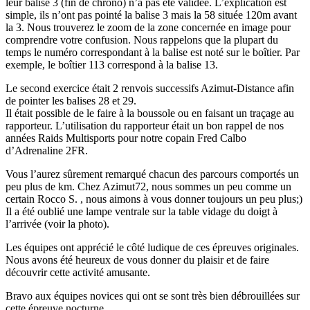
leur balise 3 (fin de chrono) n’a pas été validée. L’explication est
simple, ils n’ont pas pointé la balise 3 mais la 58 située 120m avant
la 3. Nous trouverez le zoom de la zone concernée en image pour
comprendre votre confusion. Nous rappelons que la plupart du
temps le numéro correspondant à la balise est noté sur le boîtier. Par
exemple, le boîtier 113 correspond à la balise 13.
Le second exercice était 2 renvois successifs Azimut-Distance afin
de pointer les balises 28 et 29.
Il était possible de le faire à la boussole ou en faisant un traçage au
rapporteur. L’utilisation du rapporteur était un bon rappel de nos
années Raids Multisports pour notre copain Fred Calbo
d’Adrenaline 2FR.
Vous l’aurez sûrement remarqué chacun des parcours comportés un
peu plus de km. Chez Azimut72, nous sommes un peu comme un
certain Rocco S. , nous aimons à vous donner toujours un peu plus;)
Il a été oublié une lampe ventrale sur la table vidage du doigt à
l’arrivée (voir la photo).
Les équipes ont apprécié le côté ludique de ces épreuves originales.
Nous avons été heureux de vous donner du plaisir et de faire
découvrir cette activité amusante.
Bravo aux équipes novices qui ont se sont très bien débrouillées sur
cette épreuve nocturne.