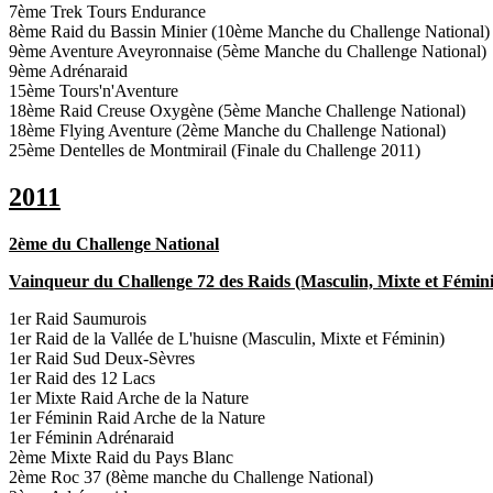
7ème Trek Tours Endurance
8ème Raid du Bassin Minier (10ème Manche du Challenge National)
9ème Aventure Aveyronnaise (5ème Manche du Challenge National)
9ème Adrénaraid
15ème Tours'n'Aventure
18ème Raid Creuse Oxygène (5ème Manche Challenge National)
18ème Flying Aventure (2ème Manche du Challenge National)
25ème Dentelles de Montmirail (Finale du Challenge 2011)
2011
2ème du Challenge National
Vainqueur du Challenge 72 des Raids (Masculin, Mixte et Fémin
1er Raid Saumurois
1er Raid de la Vallée de L'huisne (Masculin, Mixte et Féminin)
1er Raid Sud Deux-Sèvres
1er Raid des 12 Lacs
1er Mixte Raid Arche de la Nature
1er Féminin Raid Arche de la Nature
1er Féminin Adrénaraid
2ème Mixte Raid du Pays Blanc
2ème Roc 37 (8ème manche du Challenge National)