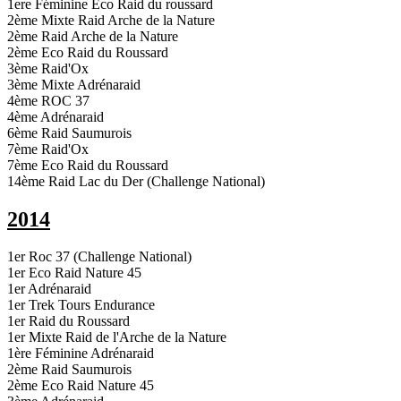
1ere Féminine Eco Raid du roussard
2ème Mixte Raid Arche de la Nature
2ème Raid Arche de la Nature
2ème Eco Raid du Roussard
3ème Raid'Ox
3ème Mixte Adrénaraid
4ème ROC 37
4ème Adrénaraid
6ème Raid Saumurois
7ème Raid'Ox
7ème Eco Raid du Roussard
14ème Raid Lac du Der (Challenge National)
2014
1er Roc 37 (Challenge National)
1er Eco Raid Nature 45
1er Adrénaraid
1er Trek Tours Endurance
1er Raid du Roussard
1er Mixte Raid de l'Arche de la Nature
1ère Féminine Adrénaraid
2ème Raid Saumurois
2ème Eco Raid Nature 45