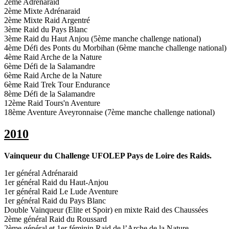
2ème Adrénaraid
2ème Mixte Adrénaraid
2ème Mixte Raid Argentré
3ème Raid du Pays Blanc
3ème Raid du Haut Anjou (5ème manche challenge national)
4ème Défi des Ponts du Morbihan (6ème manche challenge national)
4ème Raid Arche de la Nature
6ème Défi de la Salamandre
6ème Raid Arche de la Nature
6ème Raid Trek Tour Endurance
8ème Défi de la Salamandre
12ème Raid Tours'n Aventure
18ème Aventure Aveyronnaise (7ème manche challenge national)
2010
Vainqueur du Challenge UFOLEP Pays de Loire des Raids.
1er général Adrénaraid
1er général Raid du Haut-Anjou
1er général Raid Le Lude Aventure
1er général Raid du Pays Blanc
Double Vainqueur (Elite et Spoir) en mixte Raid des Chaussées
2ème général Raid du Roussard
2ème général et 1er féminin Raid de l’Arche de la Nature