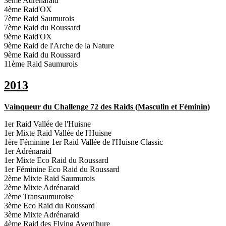
3ème Adrénaraid
4ème Raid'OX
7ème Raid Saumurois
7ème Raid du Roussard
9ème Raid'OX
9ème Raid de l'Arche de la Nature
9ème Raid du Roussard
11ème Raid Saumurois
2013
Vainqueur du Challenge 72 des Raids (Masculin et Féminin)
1er Raid Vallée de l'Huisne
1er Mixte Raid Vallée de l'Huisne
1ère Féminine 1er Raid Vallée de l'Huisne Classic
1er Adrénaraid
1er Mixte Eco Raid du Roussard
1er Féminine Eco Raid du Roussard
2ème Mixte Raid Saumurois
2ème Mixte Adrénaraid
2ème Transaumuroise
3ème Eco Raid du Roussard
3ème Mixte Adrénaraid
4ème Raid des Flying Avent'hure