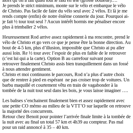
alors qu’on a fait quasi tout le raid en tête (grosse boulette)….
Je prends le strict minimum, monte sur le vélo et embarque le vélo
de Christo. Pas facile de faire du vélo seul avec 2 vélos. Et là je me
rends compte (enfin) de notre énième connerie du jour. Pourquoi ai-
je fait ½ tour tout seul ? Aucun intérêt hormis me pénaliser encore
plus à trimballer 2 vélos.
Heureusement Rod arrive assez rapidement à ma rencontre, prend le
vélo de Christo et go vers ce que je pense être la bonne direction. Au
bout de 4-5 km, plus d’illusion, impossible que Christo ai pu aller
aussi loin. Re ½ tour avec l’espoir de plus en faible de le retrouver
(c’est lui qui a la carte). Option B au carrefour suivant pour
retrouver finalement Christo assis bien tranquillement dans un fossé
à nous attendre gentiment.
Christo et moi continuons le parcours, Rod n’a plus d’autre choix
que de rentrer à pied en espérant ne pas croiser trop de voitures. Un
barbu maquillé et courtement vêtu en train de vagabonder à la
tombée de la nuit tout seul dans les bois, je vous laisse imaginer ….
Les balises s’enchainent finalement bien et assez rapidement avec
une petite CO mémo au milieu de la VTT’O sur laquelle on retrouve
la majorité des concurrents.
Retour chez Benoit pour pointer l’arrivée finale limite à la tombée de
la nuit avec au final un total 57 km et 4h39 au compteur. Pas mal
pour un raid annoncé à 35 – 40 km.