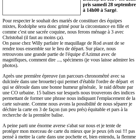
pris samedi 28 septembre
à 14h00 à Sargé
.
Pour respecter le souhait des mariés de constituer des équipes
mixtes, Rodolphe sera donc grimé pour la circonstance en fille et
comme c'est une sacrée coquine, nous ferons ménage à 3 avec
Christobal (il faut au moins ça).
On passe chez Willy parfaire le maquillage de Rod avant de se
rendre tous ensemble sur le lieu de départ. Sur place, nous
retrouvons une grande partie de l'équipe d'Azimut avec de
magnifiques, comment dire ..., spécimens (je vous laisse admirer les
photos).
Après une première épreuve (un parcours chronométré avec sa
dulcinée dans une brouette) qui permet d'établir l'ordre de départ et
qui se déroule dans une bonne humeur générale, le raid débute par
une CO urbaine. 15 balises sur lesquels nous trouverons des indices
permettant de former une phrase nous indiquant l'emplacement de la
carte suivante. Comme nous avons la possibilité de nous séparer je
déchire la carte en 3 de façon (un peu prés) équitable et pars à la
recherche de la première balise.
A peine parti une énorme averse s'abat sur nous et je tente de
protéger mon morceau de carte du mieux que je peux (eh oui !!! pas
pensé à mettre la carte dans une pochette et, bien entendu, la flemme