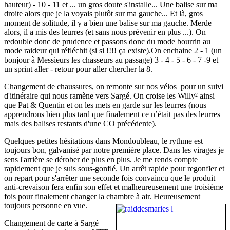
hauteur) - 10 - 11 et ... un gros doute s'installe... Une balise sur ma
droite alors que je la voyais plutôt sur ma gauche... Et là, gros
moment de solitude, il y a bien une balise sur ma gauche. Merde
alors, il a mis des leurres (et sans nous prévenir en plus ...). On
redouble donc de prudence et passons donc du mode bourrin au
mode raideur qui réfléchit (si si !!!! ça existe).On enchaine 2 - 1 (un
bonjour à Messieurs les chasseurs au passage) 3 - 4 - 5 - 6 - 7 -9 et
un sprint aller - retour pour aller chercher la 8.
Changement de chaussures, on remonte sur nos vélos pour un suivi
d'itinéraire qui nous ramène vers Sargé. On croise les Willy² ainsi
que Pat & Quentin et on les mets en garde sur les leurres (nous
apprendrons bien plus tard que finalement ce n’était pas des leurres
mais des balises restants d'une CO précédente).
Quelques petites hésitations dans Mondoubleau, le rythme est
toujours bon, galvanisé par notre première place. Dans les virages je
sens l'arrière se dérober de plus en plus. Je me rends compte
rapidement que je suis sous-gonflé. Un arrêt rapide pour regonfler et
on repart pour s'arrêter une seconde fois convaincu que le produit
anti-crevaison fera enfin son effet et malheureusement une troisième
fois pour finalement changer la chambre à air. Heureusement
toujours personne en vue.
Changement de carte à Sargé