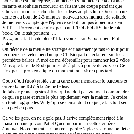
pour qui c’est une reprise, commence à s’inquiéter de la distance
restante et souhaite raccourcir en faisant une coupe pendant que
Christo et moi irons chercher les balises au plus loin. On se sépare
donc et au bout de 2-3 minutes, nouveau gros moment de solitude.
Je me rends compte que l'épreuve se fait non pas à pied mais en
VTT ….Forcement ce n’est pas pareil. TOUJOURS lire le raid
book. On le sait pourtant ….
P….., on a fait facile plus d’1 km voire 1 km ½ pour rien. Fait
chier...
On décide de la meilleure stratégie et finalement je fais ½ tour pour
récupérer les vélos pendant que Christo part en éclaireur sur les 2
premières balises. A moi de me débrouiller pour ramener les 2 vélos.
Mais que faire de Rod qui n’est déjà plus à portée de voix ??? Ce
n'est pas la problématique du moment, on avisera plus tard.
Coup d’œil (trop) rapide sur la carte pour mémoriser le parcours et
on se donne RdV à la 2ième balise.
Je fais de grands gestes à Rod qui ne doit pas vraiment comprendre
ce qui se passe et trace le plus rapidement vers la maison. Je croise
en toute logique les Willy² qui se demandent ce que je fais tout seul
et à pied en plus.
Ça va les gars, on ne rigole pas. J’arrive complètement rincé à la
maison quand je vois Pat et Quentin partir sur cette dernière
épreuve. No comment… Comment perdre 2 places sur une boulette