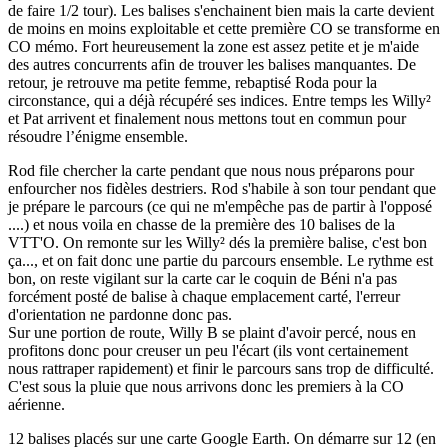
de faire 1/2 tour). Les balises s'enchainent bien mais la carte devient
de moins en moins exploitable et cette première CO se transforme en
CO mémo. Fort heureusement la zone est assez petite et je m'aide
des autres concurrents afin de trouver les balises manquantes. De
retour, je retrouve ma petite femme, rebaptisé Roda pour la
circonstance, qui a déjà récupéré ses indices. Entre temps les Willy²
et Pat arrivent et finalement nous mettons tout en commun pour
résoudre l’énigme ensemble.
Rod file chercher la carte pendant que nous nous préparons pour
enfourcher nos fidèles destriers. Rod s'habile à son tour pendant que
je prépare le parcours (ce qui ne m'empêche pas de partir à l'opposé
....) et nous voila en chasse de la première des 10 balises de la
VTT'O. On remonte sur les Willy² dés la première balise, c'est bon
ça..., et on fait donc une partie du parcours ensemble. Le rythme est
bon, on reste vigilant sur la carte car le coquin de Béni n'a pas
forcément posté de balise à chaque emplacement carté, l'erreur
d'orientation ne pardonne donc pas.
Sur une portion de route, Willy B se plaint d'avoir percé, nous en
profitons donc pour creuser un peu l'écart (ils vont certainement
nous rattraper rapidement) et finir le parcours sans trop de difficulté.
C'est sous la pluie que nous arrivons donc les premiers à la CO
aérienne.
12 balises placés sur une carte Google Earth. On démarre sur 12 (en