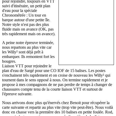
pour rejoindre, toujours en VTT
suivi d'itinéraire, un petit plan
d'eau pour la spéciale
Chronométrée : Un tour en
barque autour d'une petite île.
Notre style n'est pas des plus
fluide mais on avance (OK, pas
très rapidement mais on avance).
A peine notre épreuve terminée,
nous repartons au plus vite car
les Willy² sont déjà prêt à
embarquer. Ils remontent fort les
bougres.
Liaison VTT pour rejoindre le
plan d'eau de Sargé pour une CO IOF de 15 balises. Les postes
s'enchainent très rapidement et on croise de nouveau les Willy² qui
tournent dans le sens opposé à nous. On termine rapidement et je
propose à mes compagnons de ne pas perdre de temps à changer de
chaussures compte tenu de la courte liaison VTT et surtout de
l'épreuve suivante.
Nous arrivons donc plus qu'énervés chez Benoit pour récupérer la
carte suivante et repartir au plus vite (trop vite peut-être). Nous voilà
donc en chasse vers la première des 10 balises en petite foulée. Rod,