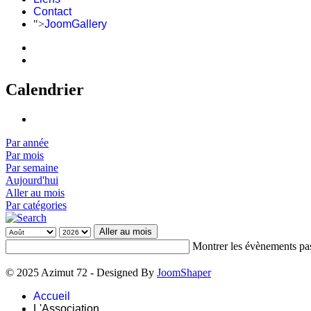
Contact
">
JoomGallery
Calendrier
Par année
Par mois
Par semaine
Aujourd'hui
Aller au mois
Par catégories
Aller au mois
Montrer les évènements pa
© 2025 Azimut 72 - Designed By
JoomShaper
Accueil
L'Association