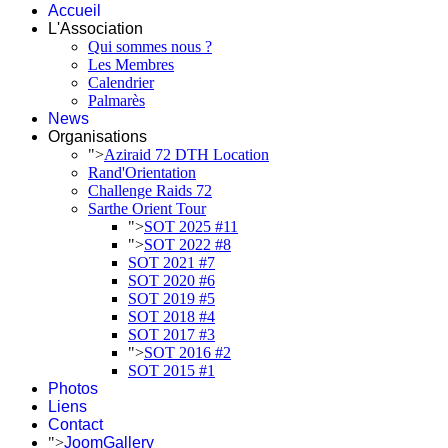
Accueil
L'Association
Qui sommes nous ?
Les Membres
Calendrier
Palmarès
News
Organisations
">
Aziraid 72 DTH Location
Rand'Orientation
Challenge Raids 72
Sarthe Orient Tour
">
SOT 2025 #11
">
SOT 2022 #8
SOT 2021 #7
SOT 2020 #6
SOT 2019 #5
SOT 2018 #4
SOT 2017 #3
">
SOT 2016 #2
SOT 2015 #1
Photos
Liens
Contact
">
JoomGallery