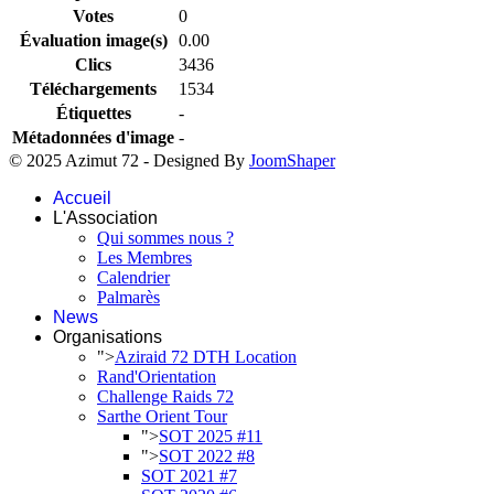
Votes
0
Évaluation image(s)
0.00
Clics
3436
Téléchargements
1534
Étiquettes
-
Métadonnées d'image
-
© 2025 Azimut 72 - Designed By
JoomShaper
Accueil
L'Association
Qui sommes nous ?
Les Membres
Calendrier
Palmarès
News
Organisations
">
Aziraid 72 DTH Location
Rand'Orientation
Challenge Raids 72
Sarthe Orient Tour
">
SOT 2025 #11
">
SOT 2022 #8
SOT 2021 #7