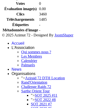
Votes
0
Évaluation image(s)
0.00
Clics
3460
Téléchargements
1485
Étiquettes
-
Métadonnées d'image
-
© 2025 Azimut 72 - Designed By
JoomShaper
Accueil
L'Association
Qui sommes nous ?
Les Membres
Calendrier
Palmarès
News
Organisations
">
Aziraid 72 DTH Location
Rand'Orientation
Challenge Raids 72
Sarthe Orient Tour
">
SOT 2025 #11
">
SOT 2022 #8
SOT 2021 #7