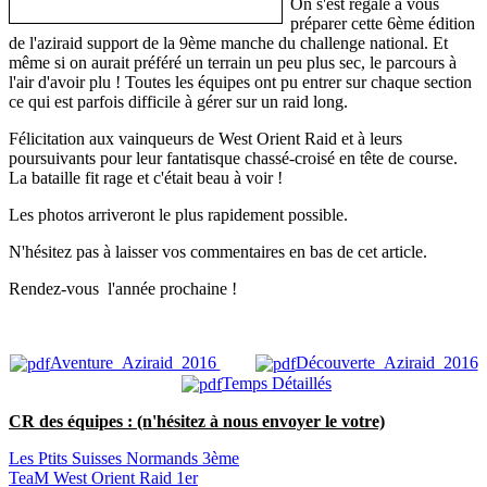
On s'est régalé à vous
préparer cette 6ème édition
de l'aziraid support de la 9ème manche du challenge national. Et
même si on aurait préféré un terrain un peu plus sec, le parcours à
l'air d'avoir plu ! Toutes les équipes ont pu entrer sur chaque section
ce qui est parfois difficile à gérer sur un raid long.
Félicitation aux vainqueurs de West Orient Raid et à leurs
poursuivants pour leur fantatisque chassé-croisé en tête de course.
La bataille fit rage et c'était beau à voir !
Les photos arriveront le plus rapidement possible.
N'hésitez pas à laisser vos commentaires en bas de cet article.
Rendez-vous l'année prochaine !
Aventure_Aziraid_2016
Découverte_Aziraid_2016
Temps Détaillés
CR des équipes : (n'hésitez à nous envoyer le votre)
Les Ptits Suisses Normands 3ème
TeaM West Orient Raid 1er