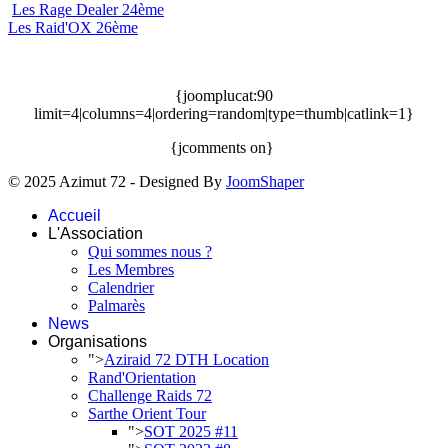
Les Rage Dealer 24ème
Les Raid'OX 26ème
{joomplucat:90
limit=4|columns=4|ordering=random|type=thumb|catlink=1}
{jcomments on}
© 2025 Azimut 72 - Designed By
JoomShaper
Accueil
L'Association
Qui sommes nous ?
Les Membres
Calendrier
Palmarès
News
Organisations
">
Aziraid 72 DTH Location
Rand'Orientation
Challenge Raids 72
Sarthe Orient Tour
">
SOT 2025 #11