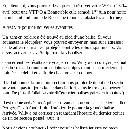
En attendant, vous pouvez dès à présent réserver votre WE du 13-14
ier
avril pour une VTT’O à Bonnetable et le samedi 1
juin pour notre
maintenant traditionnelle Roséenne (course à obstacles à la ferme).
A très vite pour de nouvelles aventures
Un gant en polaire a été trouvé au pied d’une balise. Si vous
souhaitez le récupérer, vous pouvez envoyer un mail sur l’adresse :
Cette adresse e-mail est protégée contre les robots spammeurs. Vous
devez activer le JavaScript pour la visualiser.
Concernant les résultats de vos parcours, Willy a du corriger pas mal
de chose étant donné que certaines équipes n'ont pas correctement
pointées le début et la fin de chacune des sections.
Il fallait pointer la fin d'une section puis pointer le début de la section
suivante : pas toujours facile dans l'effort, dans le froid, de penser à
tout. De plus, il fallait savoir différencier balises paires et impaires;)
Il est même arrivé aux équipes suivantes pour ne pas les citer : Julien
Pouget, Gaz à fond, Lulu d'oublier de pointer la grande balise
Arrivée. Willy a pu corriger en regardant l'horaire du dernier boitier
de fin de section pointé. Ouf !!!
Nous devions attribuer -1 point pour les balises fausses pointées,