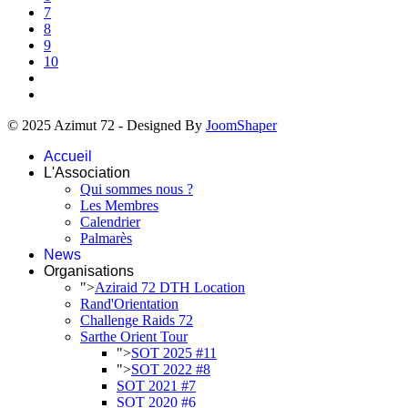
7
8
9
10
© 2025 Azimut 72 - Designed By
JoomShaper
Accueil
L'Association
Qui sommes nous ?
Les Membres
Calendrier
Palmarès
News
Organisations
">
Aziraid 72 DTH Location
Rand'Orientation
Challenge Raids 72
Sarthe Orient Tour
">
SOT 2025 #11
">
SOT 2022 #8
SOT 2021 #7
SOT 2020 #6