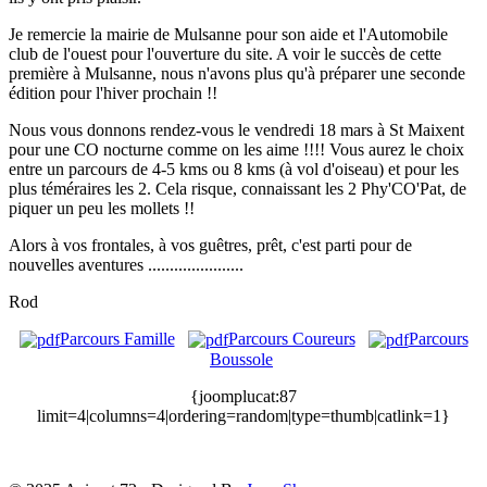
Je remercie la mairie de Mulsanne pour son aide et l'Automobile
club de l'ouest pour l'ouverture du site. A voir le succès de cette
première à Mulsanne, nous n'avons plus qu'à préparer une seconde
édition pour l'hiver prochain !!
Nous vous donnons rendez-vous le vendredi 18 mars à St Maixent
pour une CO nocturne comme on les aime !!!! Vous aurez le choix
entre un parcours de 4-5 kms ou 8 kms (à vol d'oiseau) et pour les
plus téméraires les 2. Cela risque, connaissant les 2 Phy'CO'Pat, de
piquer un peu les mollets !!
Alors à vos frontales, à vos guêtres, prêt, c'est parti pour de
nouvelles aventures ......................
Rod
Parcours Famille
Parcours Coureurs
Parcours
Boussole
{joomplucat:87
limit=4|columns=4|ordering=random|type=thumb|catlink=1}