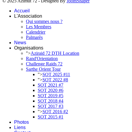
© 2025 Azimut 72 - Designed By
JoomShaper
Accueil
L'Association
Qui sommes nous ?
Les Membres
Calendrier
Palmarès
News
Organisations
">
Aziraid 72 DTH Location
Rand'Orientation
Challenge Raids 72
Sarthe Orient Tour
">
SOT 2025 #11
">
SOT 2022 #8
SOT 2021 #7
SOT 2020 #6
SOT 2019 #5
SOT 2018 #4
SOT 2017 #3
">
SOT 2016 #2
SOT 2015 #1
Photos
Liens