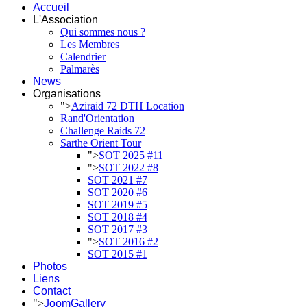
Accueil
L'Association
Qui sommes nous ?
Les Membres
Calendrier
Palmarès
News
Organisations
">
Aziraid 72 DTH Location
Rand'Orientation
Challenge Raids 72
Sarthe Orient Tour
">
SOT 2025 #11
">
SOT 2022 #8
SOT 2021 #7
SOT 2020 #6
SOT 2019 #5
SOT 2018 #4
SOT 2017 #3
">
SOT 2016 #2
SOT 2015 #1
Photos
Liens
Contact
">
JoomGallery