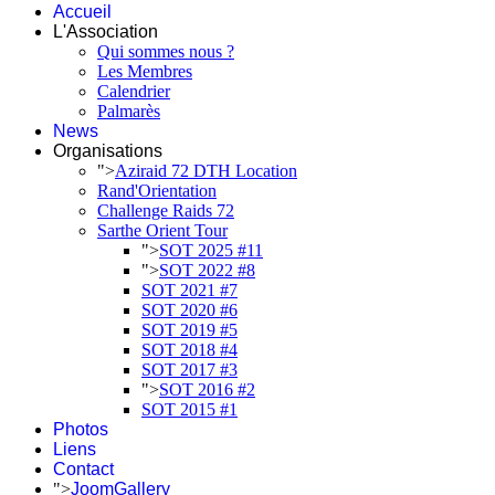
Accueil
L'Association
Qui sommes nous ?
Les Membres
Calendrier
Palmarès
News
Organisations
">
Aziraid 72 DTH Location
Rand'Orientation
Challenge Raids 72
Sarthe Orient Tour
">
SOT 2025 #11
">
SOT 2022 #8
SOT 2021 #7
SOT 2020 #6
SOT 2019 #5
SOT 2018 #4
SOT 2017 #3
">
SOT 2016 #2
SOT 2015 #1
Photos
Liens
Contact
">
JoomGallery