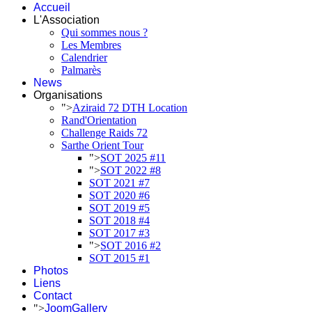
Accueil
L'Association
Qui sommes nous ?
Les Membres
Calendrier
Palmarès
News
Organisations
">
Aziraid 72 DTH Location
Rand'Orientation
Challenge Raids 72
Sarthe Orient Tour
">
SOT 2025 #11
">
SOT 2022 #8
SOT 2021 #7
SOT 2020 #6
SOT 2019 #5
SOT 2018 #4
SOT 2017 #3
">
SOT 2016 #2
SOT 2015 #1
Photos
Liens
Contact
">
JoomGallery