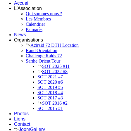
Accueil
L'Association
Qui sommes nous ?
Les Membres
Calendrier
Palmarès
News
Organisations
">
Aziraid 72 DTH Location
Rand'Orientation
Challenge Raids 72
Sarthe Orient Tour
">
SOT 2025 #11
">
SOT 2022 #8
SOT 2021 #7
SOT 2020 #6
SOT 2019 #5
SOT 2018 #4
SOT 2017 #3
">
SOT 2016 #2
SOT 2015 #1
Photos
Liens
Contact
">
JoomGallery