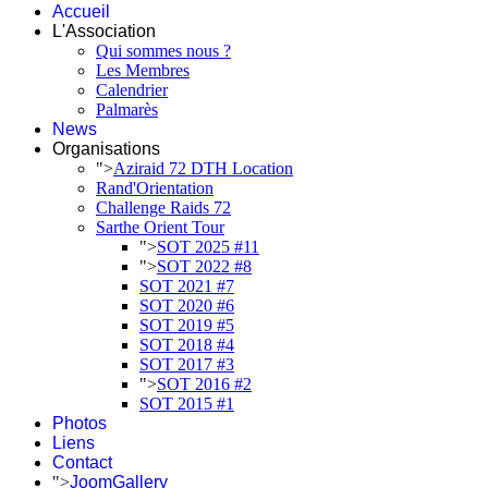
Accueil
L'Association
Qui sommes nous ?
Les Membres
Calendrier
Palmarès
News
Organisations
">
Aziraid 72 DTH Location
Rand'Orientation
Challenge Raids 72
Sarthe Orient Tour
">
SOT 2025 #11
">
SOT 2022 #8
SOT 2021 #7
SOT 2020 #6
SOT 2019 #5
SOT 2018 #4
SOT 2017 #3
">
SOT 2016 #2
SOT 2015 #1
Photos
Liens
Contact
">
JoomGallery