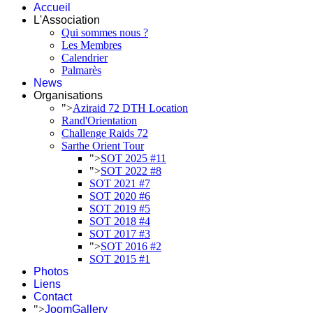
Accueil
L'Association
Qui sommes nous ?
Les Membres
Calendrier
Palmarès
News
Organisations
">
Aziraid 72 DTH Location
Rand'Orientation
Challenge Raids 72
Sarthe Orient Tour
">
SOT 2025 #11
">
SOT 2022 #8
SOT 2021 #7
SOT 2020 #6
SOT 2019 #5
SOT 2018 #4
SOT 2017 #3
">
SOT 2016 #2
SOT 2015 #1
Photos
Liens
Contact
">
JoomGallery