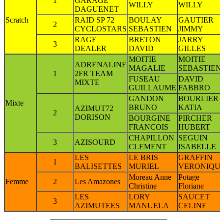
1
GARAGE
WILLY
WILLY
DAGUENET
Scratch
RAID SP 72
BOULAY
GAUTIER
2
CYCLOSTARS
SEBASTIEN
JIMMY
RAGE
BRETON
JARRY
3
DEALER
DAVID
GILLES
MOITIE
MOITIE
ADRENALINE
MAGALIE
SEBASTIE
1
2FR TEAM
FUSEAU
DAVID
MIXTE
GUILLAUME
FABBRO
GANDON
BOURLIER
Mixte
BRUNO
KATIA
AZIMUT72
2
DORISON
BOURGINE
PIRCHER
FRANCOIS
HUBERT
CHAPILLON
SEGUIN
3
AZISOURD
CLEMENT
ISABELLE
LES
LE BRIS
GRAFFIN
1
BALISETTES
MURIEL
VERONIQ
Moreau Anne
Potage
Femme
2
Les Amazones
Christine
Floriane
LES
LORY
SAUCET
3
AZIMUTEES
MANUELA
CELINE